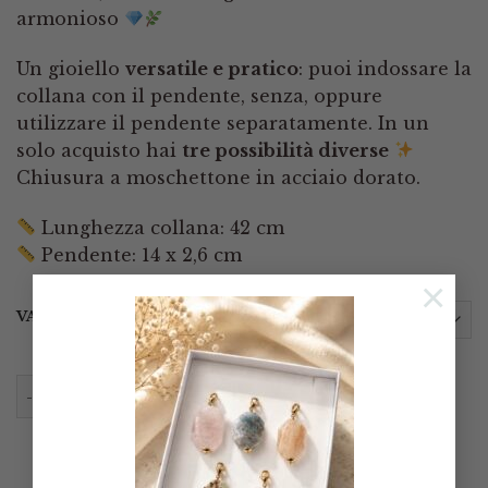
armonioso
Un gioiello
versatile e pratico
: puoi indossare la
collana con il pendente, senza, oppure
utilizzare il pendente separatamente. In un
solo acquisto hai
tre possibilità diverse
Chiusura a moschettone in acciaio dorato.
Lunghezza collana: 42 cm
Pendente: 14 x 2,6 cm
×
VARIANTE
Collana Artigianale Ciondolo Nepalese Perla Corallo 
AGGIUNGI AL CARRELLO