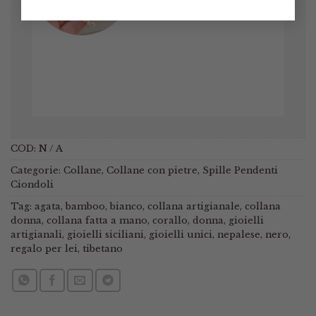
Marinella
/
Etsy
COD:
N / A
Categorie:
Collane
,
Collane con pietre
,
Spille Pendenti
Ciondoli
Tag:
agata
,
bamboo
,
bianco
,
collana artigianale
,
collana
donna
,
collana fatta a mano
,
corallo
,
donna
,
gioielli
artigianali
,
gioielli siciliani
,
gioielli unici
,
nepalese
,
nero
,
regalo per lei
,
tibetano