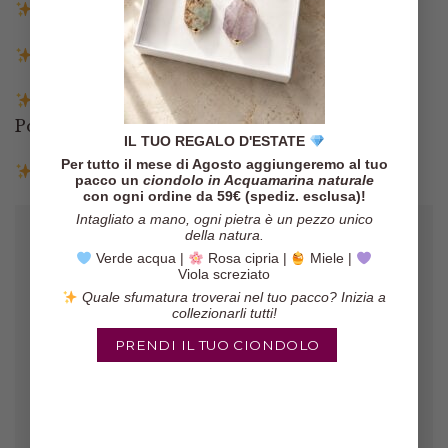
Spedizione gratuita in Italia sopra i 140€
Spedizione entro 3 giorni lavorativi
Pagamenti tramite Paypal, Carta di credito,
Postepay e Scalapay
IL TUO REGALO D'ESTATE
Per tutto il mese di Agosto aggiungeremo al tuo
Resi entro 14 giorni
pacco un
ciondolo in Acquamarina naturale
con ogni ordine da 59€ (spediz. esclusa)!
Intagliato a mano, ogni pietra è un pezzo unico
della natura.
Verde acqua |
Rosa cipria |
Miele |
Viola screziato
Quale sfumatura troverai nel tuo pacco? Inizia a
collezionarli tutti!
PRENDI IL TUO CIONDOLO
Gli orecchini sono veramente belli,
il pacco è arrivato in poco tempo ed
il venditore è molto affidabile!