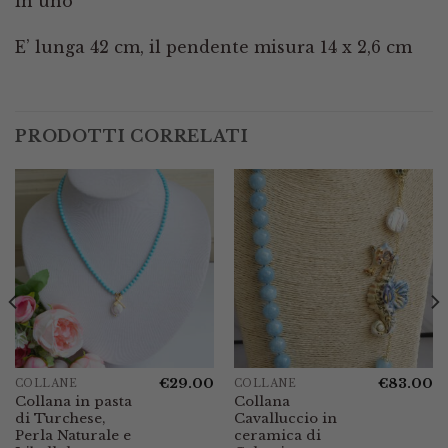
in uno
E’ lunga 42 cm, il pendente misura 14 x 2,6 cm
PRODOTTI CORRELATI
€
29.00
€
83.00
COLLANE
COLLANE
l
Collana in pasta
Collana
prezzo
di Turchese,
Cavalluccio in
e
attuale
è:
Perla Naturale e
ceramica di
€50.00.