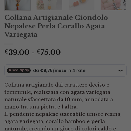
Collana Artigianale Ciondolo
Nepalese Perla Corallo Agata
Variegata
Fascia
39.00
-
75.00
€
€
di
prezzo:
da
€39.00
Collana artigianale dal carattere deciso e
a
femminile, realizzata con
agata variegata
€75.00
naturale sfaccettata da 10 mm
, annodata a
mano tra una pietra e l’altra.
Il
pendente nepalese staccabile
unisce resina,
agata variegata, corallo bamboo e
perla
naturale
, creando un gioco di colori caldo e