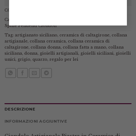
COD:
N / A
Categorie:
Collane
,
Collane con pietre
,
Collane siciliane
,
Spille Pendenti Ciondoli
Tag:
artigianato siciliano
,
ceramica di caltagirone
,
collana
artigianale
,
collana ceramica
,
collana ceramica di
caltagirone
,
collana donna
,
collana fatta a mano
,
collana
siciliana
,
donna
,
gioielli artigianali
,
gioielli siciliani
,
gioielli
unici
,
grigio
,
quarzo
,
regalo per lei
DESCRIZIONE
INFORMAZIONI AGGIUNTIVE
Ciondolo Artigianale Piastra in Ceramica di