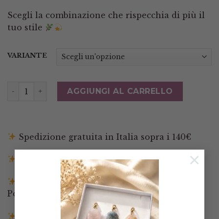
Scegli la combinazione che rispecchia di più il
tuo stile
VARIANTE
Ciondolo Artigianale Piastra in Ceramica di Caltagiro
AGGIUNGI AL CARRELLO
Spedizione gratuita in Italia sopra i 140€
×
Spedizione entro 3 giorni lavorativi
Pagamenti tramite Paypal, Carta di credito,
Postepay e Scalapay
Resi entro 14 giorni