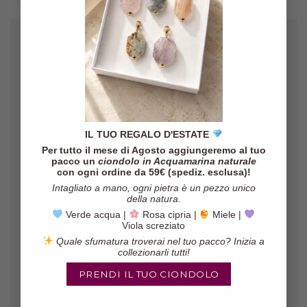
IL TUO REGALO D'ESTATE
Gli orecchini sono veramente belli,
Per tutto il mese di Agosto aggiungeremo al tuo
il pacco è arrivato in poco tempo ed
pacco un
ciondolo in Acquamarina naturale
il venditore è molto affidabile!
con ogni ordine da 59€ (spediz. esclusa)!
Intagliato a mano, ogni pietra è un pezzo unico
Marinella
/
Etsy
della natura.
Verde acqua |
Rosa cipria |
Miele |
Viola screziato
Quale sfumatura troverai nel tuo pacco? Inizia a
collezionarli tutti!
PRENDI IL TUO CIONDOLO