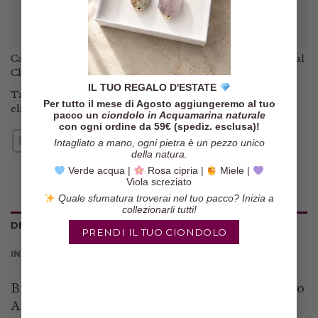
Categorie:
Bracciali
,
Bracciali con pietre
,
Bracciali Minimal
Chic
IL TUO REGALO D'ESTATE
Tag:
barocche
,
bracciale argento 925
,
bracciale perle
,
Per tutto il mese di Agosto aggiungeremo al tuo
elasticizzato
,
elastico
,
perle
,
perle bianche
pacco un
ciondolo in Acquamarina naturale
con ogni ordine da 59€ (spediz. esclusa)!
Intagliato a mano, ogni pietra è un pezzo unico
della natura.
Verde acqua |
Rosa cipria |
Miele |
Viola screziato
Quale sfumatura troverai nel tuo pacco? Inizia a
collezionarli tutti!
DESCRIZIONE
PRENDI IL TUO CIONDOLO
INFORMAZIONI AGGIUNTIVE
Bracciale Perle Bianche Naturali Chicco di Riso
Argento 925 Placcato Oro