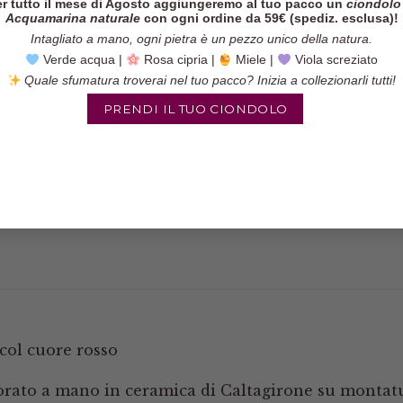
r tutto il mese di Agosto aggiungeremo al tuo pacco un
ciondolo
Acquamarina naturale
con ogni ordine da 59€ (spediz. esclusa)!
Intagliato a mano, ogni pietra è un pezzo unico della natura.
Verde acqua |
Rosa cipria |
Miele |
Viola screziato
Categorie:
Anelli
,
Anelli sicili
Quale sfumatura troverai nel tuo pacco? Inizia a collezionarli tutti!
Tag:
anello artigianale
,
anell
PRENDI IL TUO CIONDOLO
anello cuore
,
anello fatto a 
caltagirone
,
ceramica di calta
caltagirone
,
rosso
col cuore rosso
orato a mano in ceramica di Caltagirone su montatu