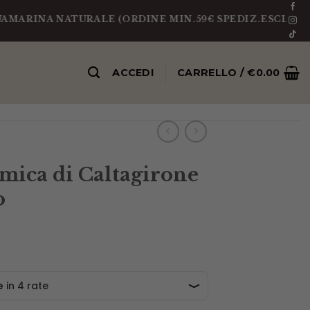
A NATURALE (ORDINE MIN.59€ SPEDIZ.ESCLUSA)
PEZ
ACCEDI
CARRELLO /
€
0.00
amica di Caltagirone
o