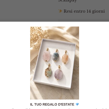
Resi entro 14 giorni
Tutto okay sia nella
qualità dell'oggetto
acquistato sia nella
spedizione. Negozio
consigliato!
Rossi
/
Etsy
IL TUO REGALO D'ESTATE