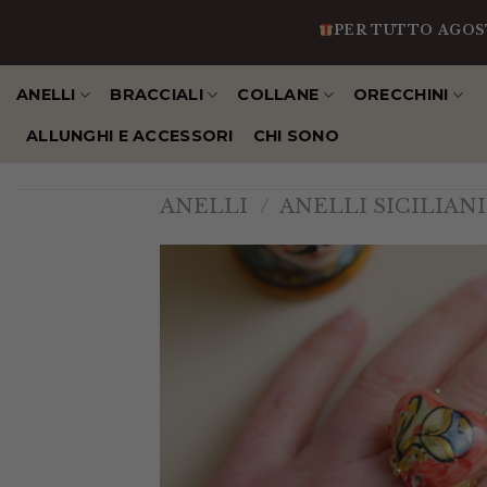
Salta
PER TUTTO AGOSTO IN 
al
contenuto
ANELLI
BRACCIALI
COLLANE
ORECCHINI
ALLUNGHI E ACCESSORI
CHI SONO
ANELLI
/
ANELLI SICILIANI