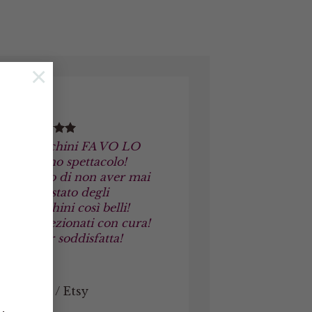
×
Orecchini FA VO LO
SI! Uno spettacolo!
Credo di non aver mai
acquistato degli
orecchini così belli!
Confezionati con cura!
Super soddisfatta!
Ester
/
Etsy