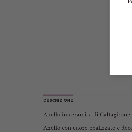
Pe
DESCRIZIONE
Anello in ceramica di Caltagirone 
Anello con cuore, realizzato e dec