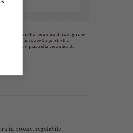
 in
ani
o ceramica
,
anello ceramica di caltagirone
,
mano
,
anello fiori
,
anello piastrella
,
girone
,
cuore
,
piastrella ceramica di
ra in ottone, regolabile