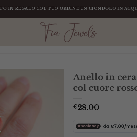
REGALO COL TUO ORDINE UN CIONDOLO IN ACQUAMARIN
Anello in cer
col cuore ross
28.00
€