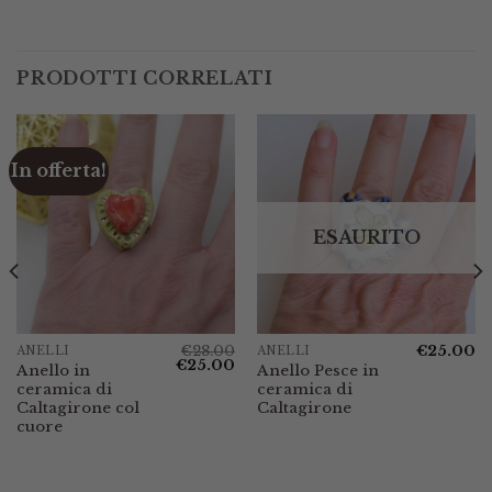
PRODOTTI CORRELATI
In offerta!
ESAURITO
€
28.00
€
25.00
ANELLI
ANELLI
Il
Il
€
25.00
Anello in
Anello Pesce in
prezzo
prezzo
ceramica di
ceramica di
originale
attuale
era:
è:
Caltagirone col
Caltagirone
€28.00.
€25.00.
cuore