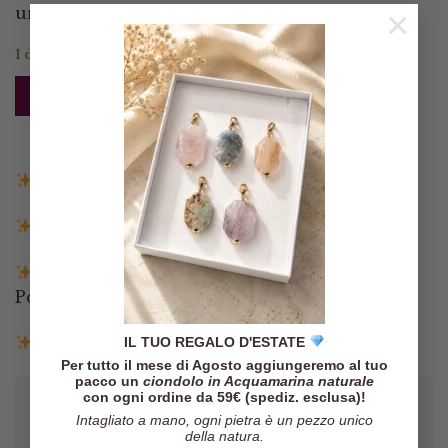
unico e sofisticato.
×
1 disponibili
AGGIUNGI AL CARRELLO
Spedizione gratuita in Italia sopra i 140€
Spedizione entro 3 giorni lavorativi
Pagamenti tramite Paypal, Carta di credito,
Postepay e Scalapay
Resi entro 14 giorni
IL TUO REGALO D'ESTATE
Per tutto il mese di Agosto aggiungeremo al tuo
pacco un
ciondolo in Acquamarina naturale
con ogni ordine da 59€ (spediz. esclusa)!
Intagliato a mano, ogni pietra è un pezzo unico
della natura.