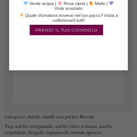
Verde acqua |
Rosa cipria |
Miele |
Viola screziato
Quale sfumatura troverai nel tuo pacco? Inizia a
collezionarli tutti!
PRENDI IL TUO CIONDOLO
Gli orecchini sono veramente belli,
il pacco è arrivato in poco tempo ed
il venditore è molto affidabile!
Marinella
/
Etsy
Categorie:
Anelli
,
Anelli con pietre
,
Novità
Tag:
anello artigianale
,
anello fatto a mano
,
anello
regolabile
,
fragola
,
lapislazuli
,
ottone
,
quarzo